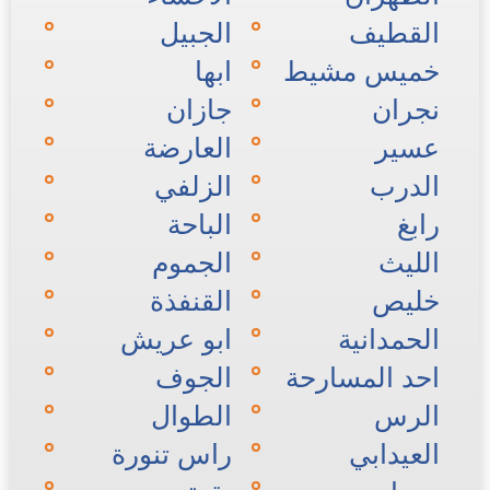
القطيف
الجبيل
خميس مشيط
ابها
نجران
جازان
عسير
العارضة
الدرب
الزلفي
رابغ
الباحة
الليث
الجموم
خليص
القنفذة
الحمدانية
ابو عريش
احد المسارحة
الجوف
الرس
الطوال
العيدابي
راس تنورة