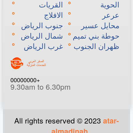
الحوية
القريات
عرعر
الافلاج
محايل عسير
جنوب الرياض
حوطة بني تميم
شمال الرياض
ظهران الجنوب
غرب الرياض
+00000000
9.30am to 6.30pm
All rights reserved © 2023
atar-
, .
almadinah