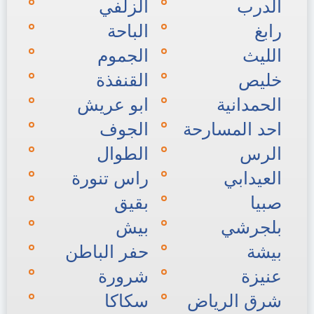
الدرب
الزلفي
رابغ
الباحة
الليث
الجموم
خليص
القنفذة
الحمدانية
ابو عريش
احد المسارحة
الجوف
الرس
الطوال
العيدابي
راس تنورة
صبيا
بقيق
بلجرشي
بيش
بيشة
حفر الباطن
عنيزة
شرورة
شرق الرياض
سكاكا