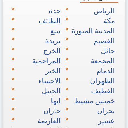
الرياض
جدة
مكة
الطائف
المدينة المنورة
ينبع
القصيم
بريدة
حائل
الخرج
المجمعة
المزاحمية
الدمام
الخبر
الظهران
الاحساء
القطيف
الجبيل
خميس مشيط
ابها
نجران
جازان
عسير
العارضة