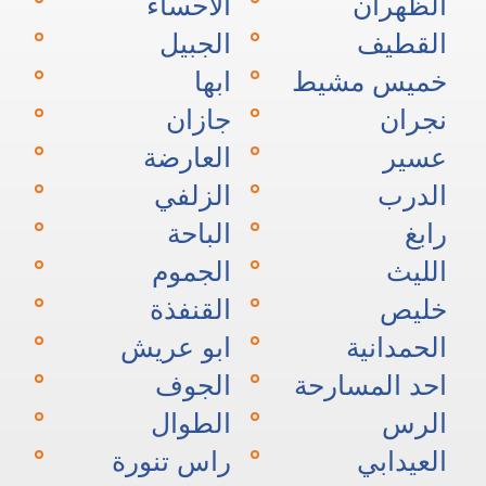
الظهران
الاحساء
القطيف
الجبيل
خميس مشيط
ابها
نجران
جازان
عسير
العارضة
الدرب
الزلفي
رابغ
الباحة
الليث
الجموم
خليص
القنفذة
الحمدانية
ابو عريش
احد المسارحة
الجوف
الرس
الطوال
العيدابي
راس تنورة