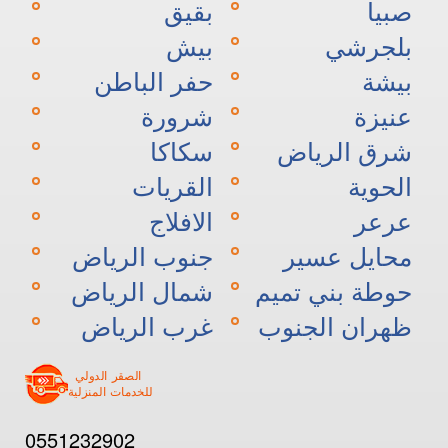
صبيا
بقيق
بلجرشي
بيش
بيشة
حفر الباطن
عنيزة
شرورة
شرق الرياض
سكاكا
الحوية
القريات
عرعر
الافلاج
محايل عسير
جنوب الرياض
حوطة بني تميم
شمال الرياض
ظهران الجنوب
غرب الرياض
0551232902