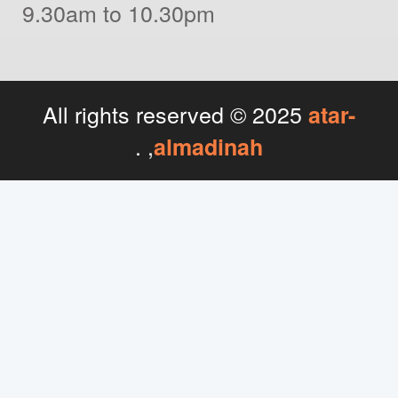
9.30am to 10.30pm
All rights reserved © 2025
atar-
, .
almadinah