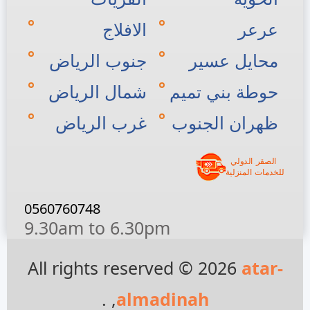
عرعر
الافلاج
محايل عسير
جنوب الرياض
حوطة بني تميم
شمال الرياض
ظهران الجنوب
غرب الرياض
0560760748
9.30am to 6.30pm
All rights reserved © 2026
atar-
, .
almadinah