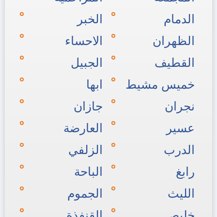
الدمام
الخبر
الظهران
الاحساء
القطيف
الجبيل
خميس مشيط
ابها
نجران
جازان
عسير
العارضة
الدرب
الزلفي
رابغ
الباحة
الليث
الجموم
خليص
القنفذة