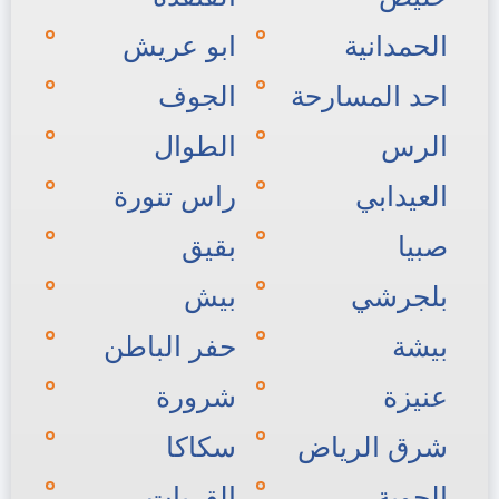
الحمدانية
ابو عريش
احد المسارحة
الجوف
الرس
الطوال
العيدابي
راس تنورة
صبيا
بقيق
بلجرشي
بيش
بيشة
حفر الباطن
عنيزة
شرورة
شرق الرياض
سكاكا
الحوية
القريات