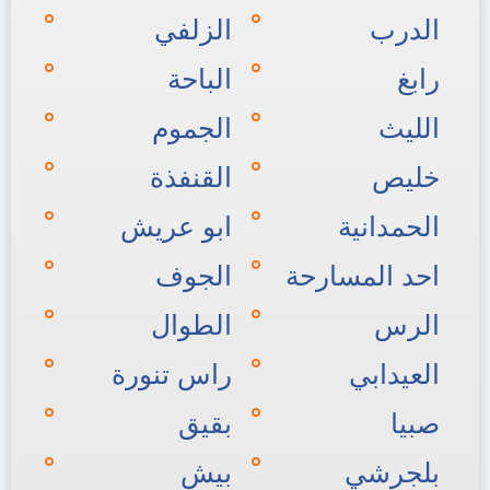
الدرب
الزلفي
رابغ
الباحة
الليث
الجموم
خليص
القنفذة
الحمدانية
ابو عريش
احد المسارحة
الجوف
الرس
الطوال
العيدابي
راس تنورة
صبيا
بقيق
بلجرشي
بيش