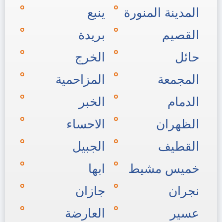
المدينة المنورة
ينبع
القصيم
بريدة
حائل
الخرج
المجمعة
المزاحمية
الدمام
الخبر
الظهران
الاحساء
القطيف
الجبيل
خميس مشيط
ابها
نجران
جازان
عسير
العارضة