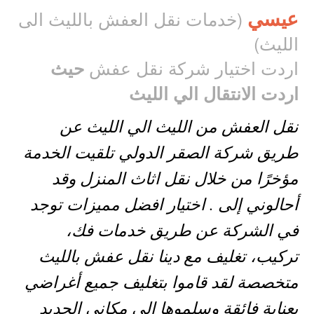
عيسي
(خدمات نقل العفش بالليث الى
الليث)
اردت اختيار شركة نقل عفش
حيث
اردت الانتقال الي الليث
نقل العفش من الليث الي الليث عن
طريق شركة الصقر الدولي تلقيت الخدمة
مؤخرًا من خلال نقل اثاث المنزل وقد
أحالوني إلى . اختيار افضل مميزات توجد
في الشركة عن طريق خدمات فك،
تركيب، تغليف مع دينا نقل عفش بالليث
متخصصة لقد قاموا بتغليف جميع أغراضي
بعناية فائقة وسلموها إلى مكاني الجديد