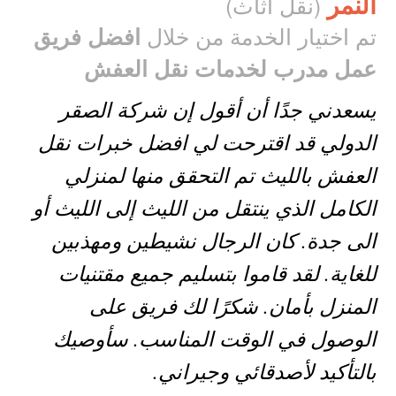
النمر
(نقل اثاث)
تم اختيار الخدمة من خلال
افضل فريق
عمل مدرب لخدمات نقل العفش
يسعدني جدًا أن أقول إن شركة الصقر
الدولي قد اقترحت لي افضل خبرات نقل
العفش بالليث تم التحقق منها لمنزلي
الكامل الذي ينتقل من الليث إلى الليث أو
الى جدة. كان الرجال نشيطين ومهذبين
للغاية. لقد قاموا بتسليم جميع مقتنيات
المنزل بأمان. شكرًا لك فريق على
الوصول في الوقت المناسب. سأوصيك
بالتأكيد لأصدقائي وجيراني.