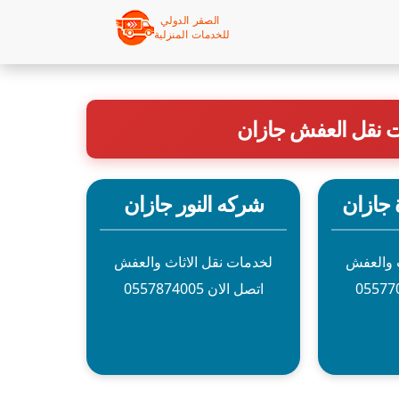
ت نقل العفش جازان
 جازان
شركه النور جازان
ث والعفش
لخدمات نقل الاثاث والعفش
اتصل الان 0557874005