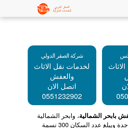
لس
شركة الصقر الدولي
لاثاث
لخدمات نقل الاثاث
والعفش
ن
اتصل الان
0551232902
05
 بابحر الشمالية
، وابحر الشمالية
من أفضل أحياء جدة حيث يوجد بشمال مدينة جدة ويبلغ عدد السكان 300 نسمة