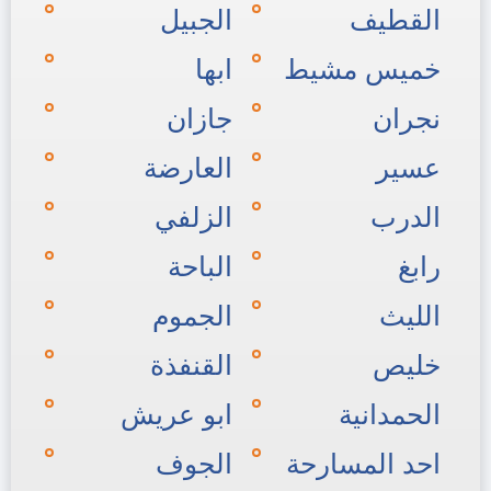
القطيف
الجبيل
خميس مشيط
ابها
نجران
جازان
عسير
العارضة
الدرب
الزلفي
رابغ
الباحة
الليث
الجموم
خليص
القنفذة
الحمدانية
ابو عريش
احد المسارحة
الجوف