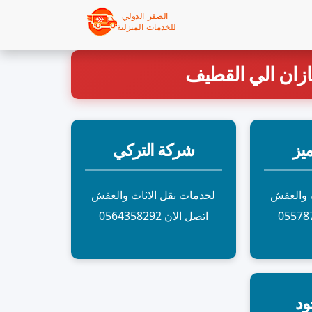
ان الي القطيف
يز
شركة التركي
ث والعفش
لخدمات نقل الاثاث والعفش
اتصل الان 0564358292
ود