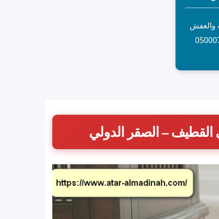
ث والعفش
القطيف – الصقر الدولي