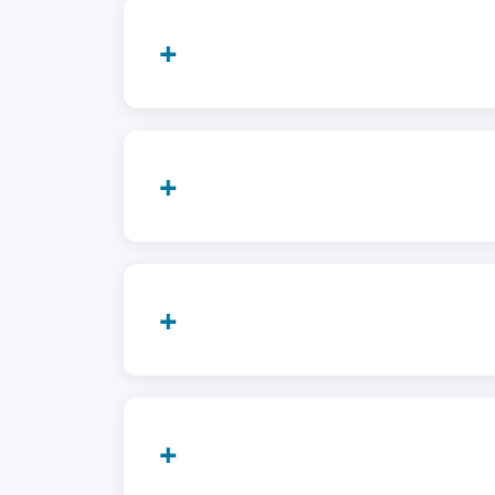
+
+
+
+