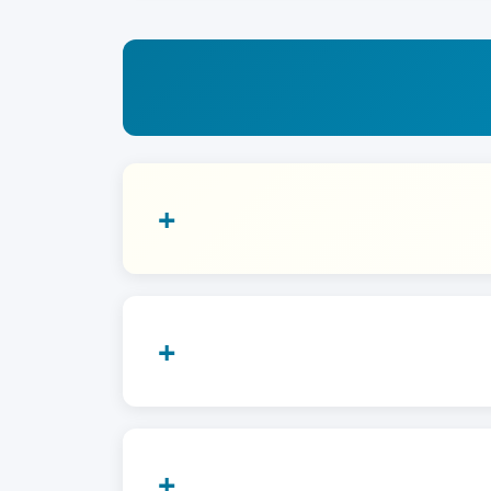
+
+
+