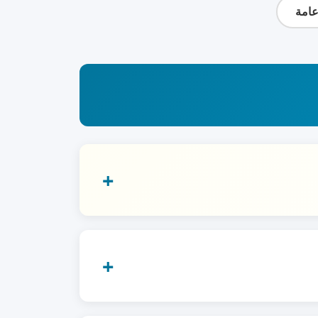
امة
+
+