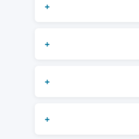
+
+
+
+