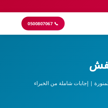
📞 0500807067
عفش
منورة | إجابات شاملة من الخبراء