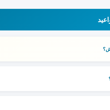
ت)
لباقة المتوسطة وVIP)
اعيد
ابخ)
ش؟
بك