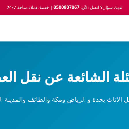
لديك سؤال؟ اتصل الآن:
0500807067
| خدمة عملاء متاحة 24/7
ئلة الشائعة عن نقل ال
الاثاث بجدة و الرياض ومكة والطائف والمدينة ال