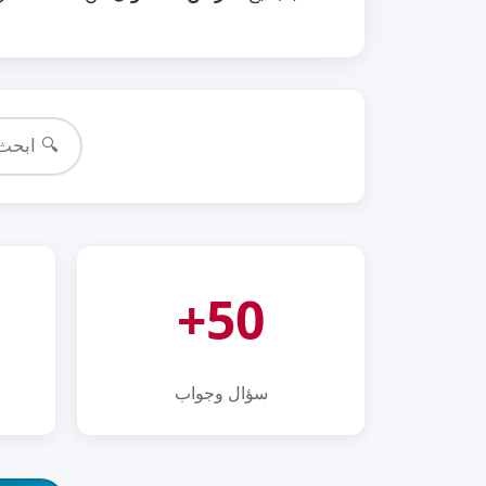
50+
سؤال وجواب