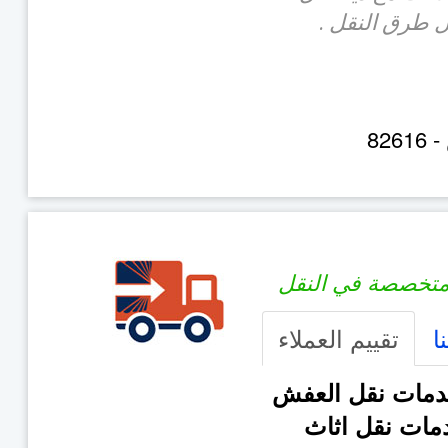
 طرق النقل .
82616
-
تخصصة في النقل
ا
تقييم العملاء
مات نقل العفش
مات نقل اثاث