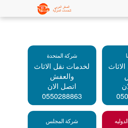
شركة المتحدة
لاثاث
لخدمات نقل الاثاث
والعفش
ن
اتصل الان
0550288863
05
دوليه
شركة المجلس