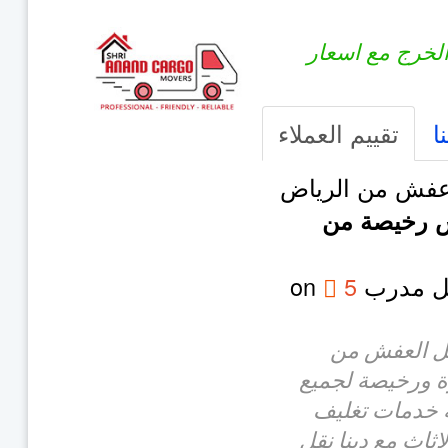
لخرج مع اسعار
ا
تقييم العملاء
فش من الرياض
ش رخيصة من
مل مدرب
5
on
قل العفش من
ة ورخيصة لجميع
ة خدمات تغليف
اث مع دينا نقل